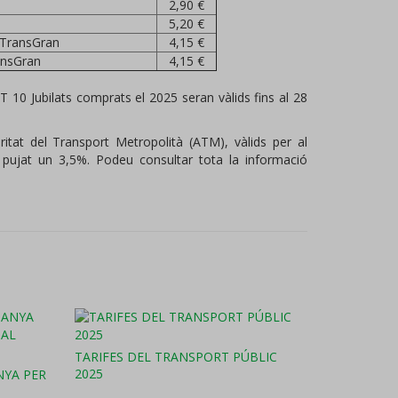
2,90 €
5,20 €
 TransGran
4,15 €
ansGran
4,15 €
 T 10 Jubilats comprats el 2025 seran vàlids fins al 28
oritat del Transport Metropolità (ATM), vàlids per al
 pujat un 3,5%. Podeu consultar tota la informació
TARIFES DEL TRANSPORT PÚBLIC
2025
NYA PER