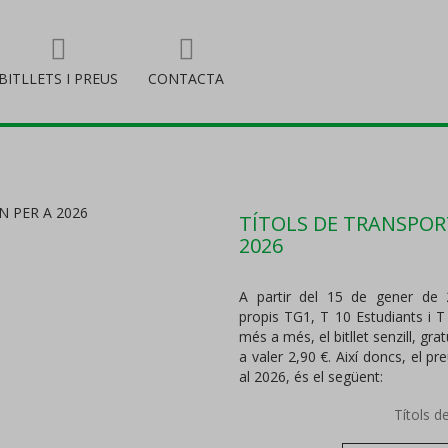
BITLLETS I PREUS
CONTACTA
TÍTOLS DE TRANSPORT
2026
A partir del 15 de gener de 20
propis TG1, T 10 Estudiants i T
més a més, el bitllet senzill, gr
a valer 2,90 €. A
ixí doncs, el pre
al 2026, és el següent:
Títols d