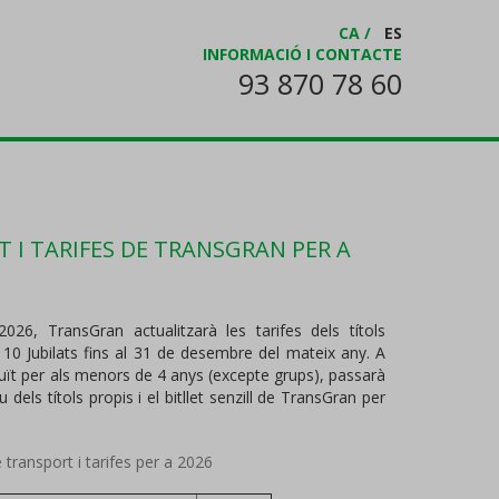
CA
/
ES
INFORMACIÓ I CONTACTE
93 870 78 60
 I TARIFES DE TRANSGRAN PER A
26, TransGran actualitzarà les tarifes dels títols
 10 Jubilats fins al 31 de desembre del mateix any. A
atuït per als menors de 4 anys (excepte
grups), passarà
u dels títols propis i el bitllet senzill de TransGran per
e transport i tarifes per a 2026