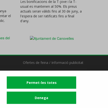
Les bonificacions de la T-jove i la T-
usual es mantenen al 50%. Els preus
anya
actuals seran vàlids fins al 30 de juny, a
ntar el
l'espera de ser ratificats fins a final
lic.
d'any.
Ofertes de feina
/
Informació publicitat
Segueix-nos
Permet-les totes
Denega