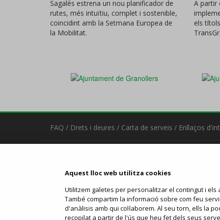
Sagalés estrena un nou planificador de
A partir
rutes, més intuïtiu, complet i sostenible,
implemen
coincidint amb la Setmana Europea de
els títol
la Mobilitat.
TransGr
FAQ
/
Drets i deures
/
Carta de serveis
/
Enllaços d'in
Contacta
Estació d'Autobusos de Granollers
Aquest lloc web utilitza cookies
C/ Avinguda del Parc, 2 - 08402 Granollers
93 870 78 60
-
mk@sagales.com
Utilitzem galetes per personalitzar el contingut i els a
També compartim la informació sobre com feu servir e
Servei operat per:
d'anàlisis amb qui col·laborem. Al seu torn, ells la
recopilat a partir de l'ús que heu fet dels seus serve