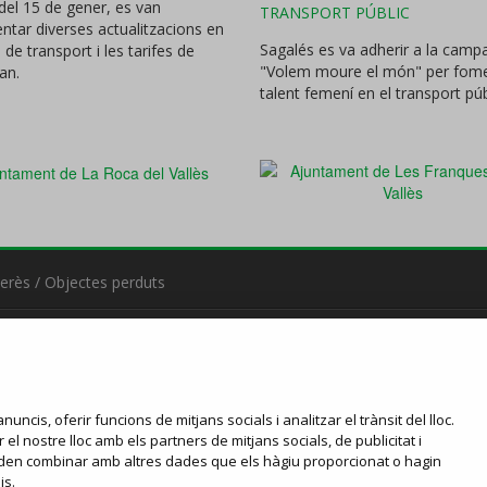
 del 15 de gener, es van
TRANSPORT PÚBLIC
tar diverses actualitzacions en
Sagalés es va adherir a la camp
s de transport i les tarifes de
"Volem moure el món" per fome
an.
talent femení en el transport púb
terès
/
Objectes perduts
nuncis, oferir funcions de mitjans socials i analitzar el trànsit del lloc.
l nostre lloc amb els partners de mitjans socials, de publicitat i
 poden combinar amb altres dades que els hàgiu proporcionat o hagin
is.