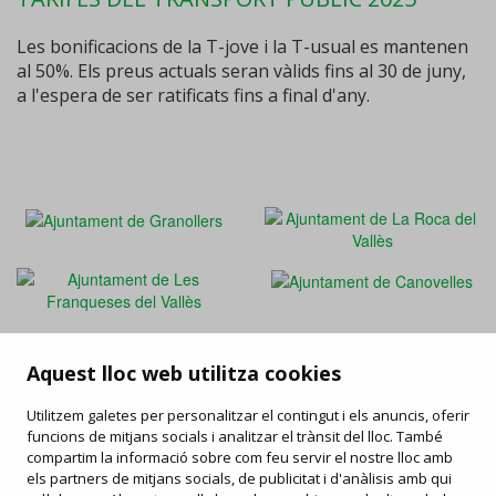
Les bonificacions de la T-jove i la T-usual es mantenen
al 50%. Els preus actuals seran vàlids fins al 30 de juny,
a l'espera de ser ratificats fins a final d'any.
Aquest lloc web utilitza cookies
FAQ
/
Drets i deures
/
Carta de serveis
/
Enllaços d'interès
/
Utilitzem galetes per personalitzar el contingut i els anuncis, oferir
Objectes perduts
/
Ofertes de feina
/
Informació publicitat
funcions de mitjans socials i analitzar el trànsit del lloc. També
compartim la informació sobre com feu servir el nostre lloc amb
els partners de mitjans socials, de publicitat i d'anàlisis amb qui
Contacta