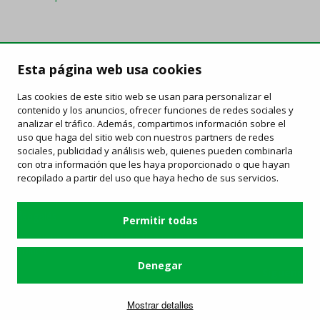
FAQ
/
Derechos y deberes
/
Carta de servicios
/
Enlaces de
Esta página web usa cookies
interés
/
Objetos perdidos
/
Ofertes de trabajo
/
Información publicidad
Las cookies de este sitio web se usan para personalizar el
contenido y los anuncios, ofrecer funciones de redes sociales y
analizar el tráfico. Además, compartimos información sobre el
Contacta
uso que haga del sitio web con nuestros partners de redes
sociales, publicidad y análisis web, quienes pueden combinarla
Estación de Autobuses de Granollers
con otra información que les haya proporcionado o que hayan
C/ Avinguda del Parc, 2 - 08402 Granollers
recopilado a partir del uso que haya hecho de sus servicios.
93 870 78 60
-
mk@sagales.com
Servicio operado por:
Permitir todas
Condiciones generales y política de privacidad
/
Política de
cookies
Denegar
Síguenos
Mostrar detalles