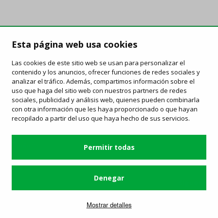
FAQ
/
Derechos y deberes
/
Carta de servicios
/
Enlaces de
Esta página web usa cookies
interés
/
Objetos perdidos
/
Ofertes de trabajo
/
Información publicidad
Las cookies de este sitio web se usan para personalizar el
contenido y los anuncios, ofrecer funciones de redes sociales y
analizar el tráfico. Además, compartimos información sobre el
Contacta
uso que haga del sitio web con nuestros partners de redes
sociales, publicidad y análisis web, quienes pueden combinarla
Estación de Autobuses de Granollers
con otra información que les haya proporcionado o que hayan
C/ Avinguda del Parc, 2 - 08402 Granollers
recopilado a partir del uso que haya hecho de sus servicios.
93 870 78 60
-
mk@sagales.com
Servicio operado por:
Permitir todas
Condiciones generales y política de privacidad
/
Política de
cookies
Denegar
Síguenos
Mostrar detalles